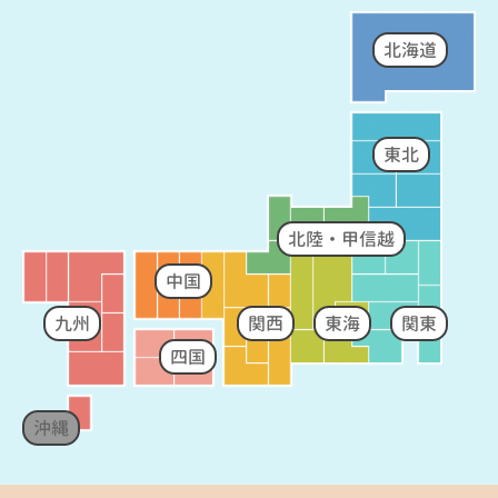
北海道
東北
北陸・甲信越
中国
九州
関西
東海
関東
四国
沖縄