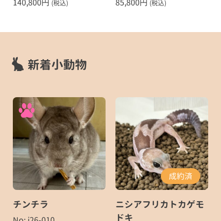
140,800
円
85,800
円
(税込)
(税込)
新着小動物
成約済
チンチラ
ニシアフリカトカゲモ
ドキ
No: i26-010