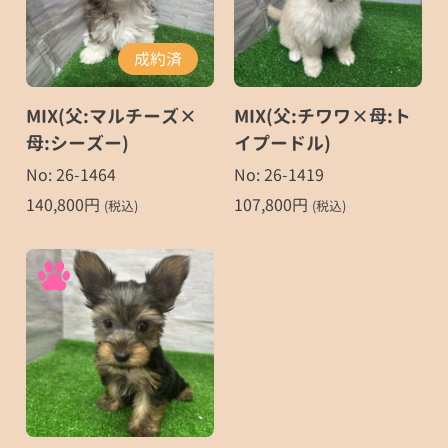
成約済
MIX(父:マルチーズ×
MIX(父:チワワ×母:ト
母:シーズー)
イプードル)
No: 26-1464
No: 26-1419
140,800
円
107,800
円
(税込)
(税込)