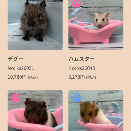
デグー
ハムスター
No: ks26051
No: ks26048
10,780
円
3,278
円
(税込)
(税込)