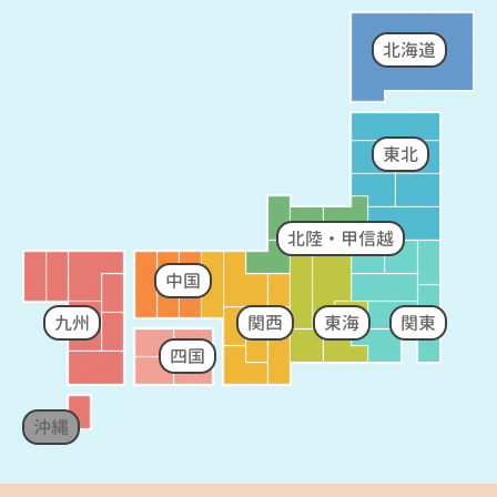
北海道
東北
北陸・甲信越
中国
九州
関西
東海
関東
四国
沖縄