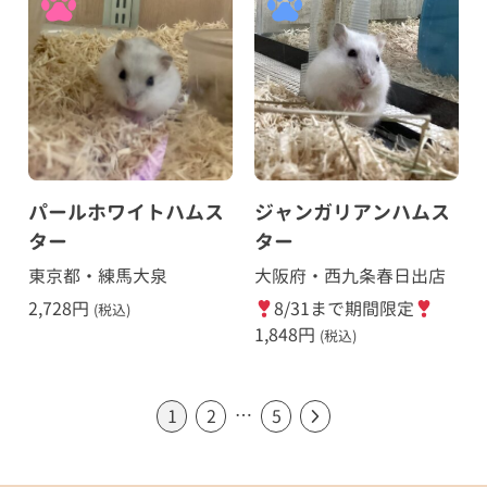
パールホワイトハムス
ジャンガリアンハムス
ター
ター
東京都・練馬大泉
大阪府・西九条春日出店
2,728
円
8/31まで期間限定
(税込)
1,848
円
(税込)
…
1
2
5