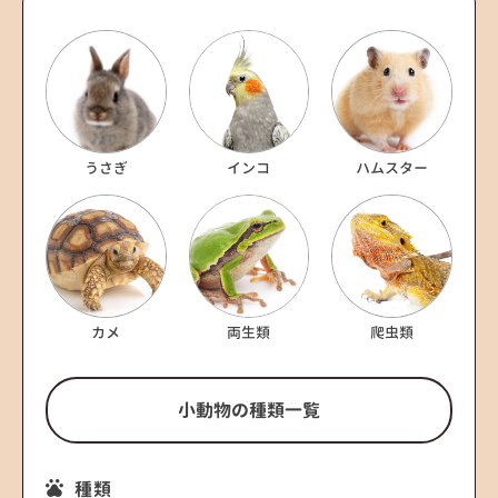
うさぎ
インコ
ハムスター
カメ
両生類
爬虫類
小動物の種類一覧
種類