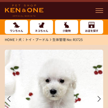
ワンちゃん
ネコちゃん
小動物
お店を探す
HOME
犬：トイ・プードル
生体管理 No: R3725