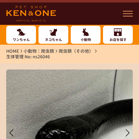
ワンちゃん
ネコちゃん
小動物
お店を探す
HOME
小動物：爬虫類
爬虫類（その他）
生体管理 No: ns26046