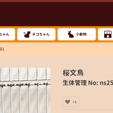
ちゃん
ネコちゃん
小動物
01
桜文鳥
生体管理 No: ns25
+1