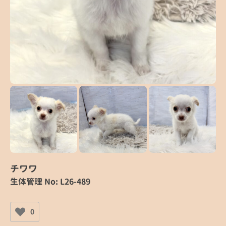
チワワ
生体管理 No: L26-489
0