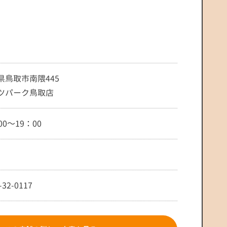
県鳥取市南隈445
ツパーク鳥取店
00～19：00
-32-0117