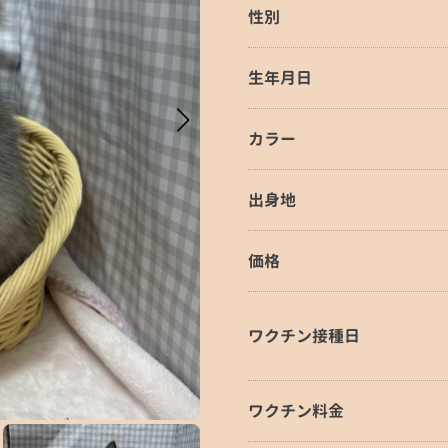
性別
生年月日
カラー
出身地
価格
ワクチン接種日
ワクチン料金