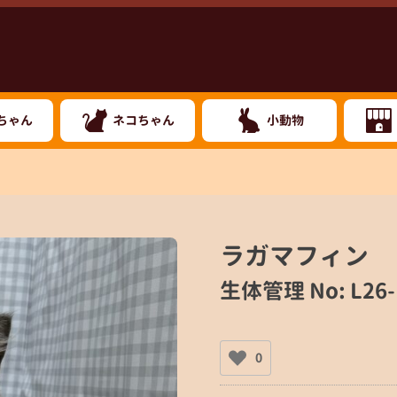
ちゃん
ネコちゃん
小動物
ラガマフィン
生体管理 No: L26-
0