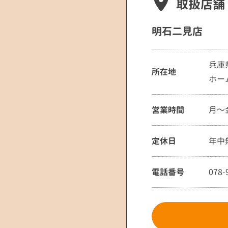
取扱店舗
明石二見店
兵庫
所在地
ホー
営業時間
月～金
定休日
年中
電話番号
078-