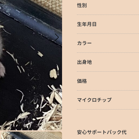
性別
生年月日
カラー
出身地
価格
マイクロチップ
安心サポートパック代