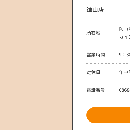
津山店
岡山
所在地
カイ
営業時間
9：3
定休日
年中
電話番号
0868