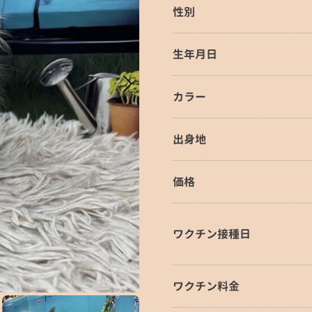
性別
生年月日
カラー
出身地
価格
ワクチン接種日
ワクチン料金