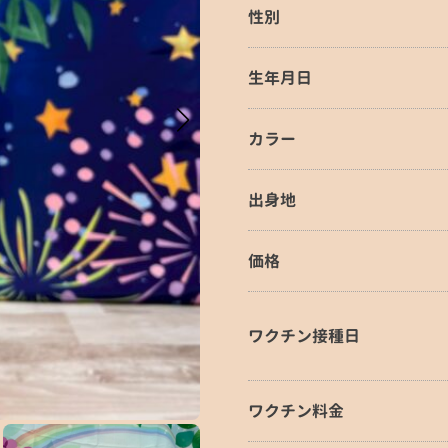
性別
生年月日
カラー
出身地
価格
ワクチン接種日
ワクチン料金