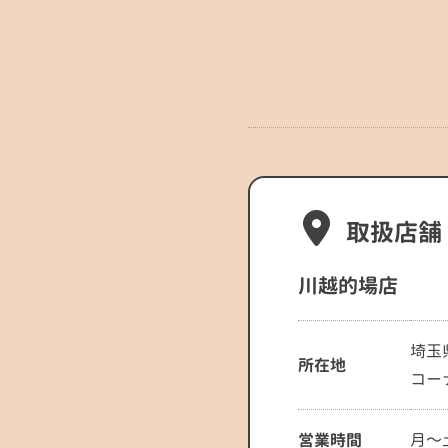
取扱店舗
川越的場店
埼玉
所在地
コー
営業時間
月～土