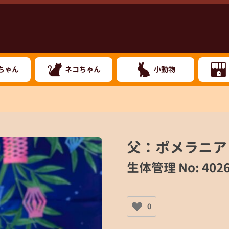
ちゃん
ネコちゃん
小動物
父：ポメラニア
生体管理 No: 4026
0