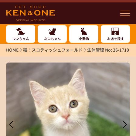
ワンちゃん
ネコちゃん
小動物
お店を探す
HOME
猫：スコティッシュフォールド
生体管理 No: 26-1710