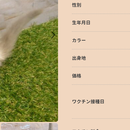
性別
生年月日
カラー
出身地
価格
ワクチン接種日