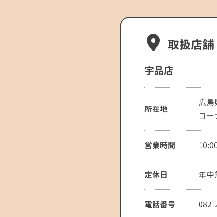
取扱店舗
宇品店
広島
所在地
コー
営業時間
10:0
定休日
年中
電話番号
082-