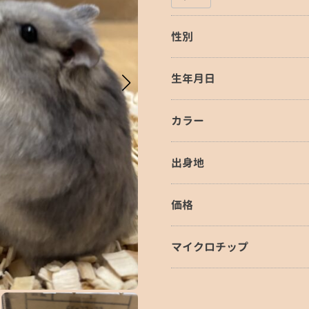
性別
生年月日
カラー
出身地
価格
マイクロチップ